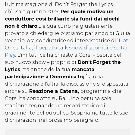
l’ultima stagione di Don’t Forget the Lyrics
chiusa a giugno 2025.
Per quale motivo un
conduttore così brillante sia fuori dai giochi
non è chiaro…
e qualcuno ha giustamente
provato a chiederglielo: stiamo parlando di Giulia
Vecchio, ora conduttrice ed intervistatrice di i
Hot
Ones Italia, il pepato talk show disponibile su Rai
Play
. L’imitatrice ha chiesto a Corsi – ospite del
suo nuovo show – proprio di
Don’t Forget the
Lyrics
ma anche della sua
mancata
partecipazione a Domenica In;
fra una
dichiarazione e l’altra, la discussione si è spostata
anche su
Reazione a Catena,
programma che
Corsi ha condotto su Rai Uno per una sola
stagione segnando un record storico di
gradimento del pubblico. Scopriamo tutte le sue
dichiarazioni nel prossimo paragrafo.