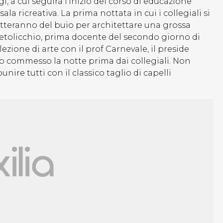
gi, a cui seguirà l’inizio del corso di educazione
ala ricreativa. La prima nottata in cui i collegiali si
fitteranno del buio per architettare una grossa
Petolicchio, prima docente del secondo giorno di
ezione di arte con il prof Carnevale, il preside
to commesso la notte prima dai collegiali. Non
ire tutti con il classico taglio di capelli