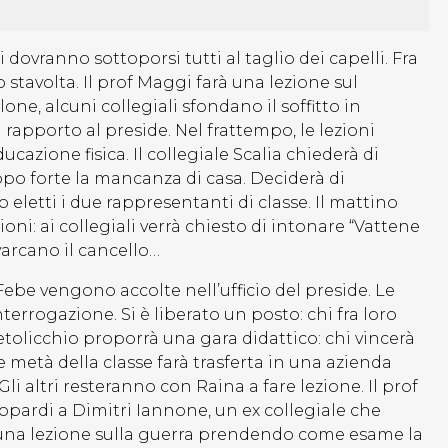
li dovranno sottoporsi tutti al taglio dei capelli. Fra
stavolta. Il prof Maggi farà una lezione sul
one, alcuni collegiali sfondano il soffitto in
rapporto al preside. Nel frattempo, le lezioni
azione fisica. Il collegiale Scalia chiederà di
oppo forte la mancanza di casa. Deciderà di
 eletti i due rappresentanti di classe. Il mattino
oni: ai collegiali verrà chiesto di intonare “Vattene
varcano il cancello…
Febe vengono accolte nell’ufficio del preside. Le
rrogazione. Si è liberato un posto: chi fra loro
tolicchio proporrà una gara didattico: chi vincerà
 e metà della classe farà trasferta in una azienda
i altri resteranno con Raina a fare lezione. Il prof
eopardi a Dimitri Iannone, un ex collegiale che
à una lezione sulla guerra prendendo come esame la