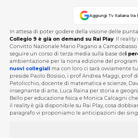
Aggiungi Tv Italiana tra 
In attesa di poter godere della visione delle punt
Collegio 9 è già on demand su Rai Play
. Il reali
Convitto Nazionale Mario Pagano a Campobasso do
seguire un corso di terza media sulla base de
i per
ambientazione per la nona edizione del progra
nuovi collegiali
ma con loro ci sarà ovviamente tutto
preside Paolo Bosisio, i prof Andrea Maggi, prof di
Petolicchio, docente di matematica e scienze, Dav
insegnante di arte, Luca Raina per storia e geogra
Bello per educazione fisica e Monica Calcagni che
il reality è già disponibile su Rai Play, cosa dobb
paragrafo vi proponiamo le anticipazioni dei singol