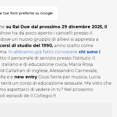
le tue fonti preferite su Google
ate
su Rai Due dal prossimo 29 dicembre 2025, Il
ty show ha da poco aperto i cancelli presso il
ve un nuovo gruppo di allievi si appresta a
corsi di studio del 1990,
anno scelto come
mma.
Vi abbiamo già fatto conoscere
chi sono i
 il personale di servizio presso l’Istituto: il
 italiano e di educazione civica, Maria Rosa
id Callahan di inglese, Alessandro Carnevale,
fia e e
new entry
Giusi Serra per musica, Lucia
 terrà un corso di educazione sessuale. Ma visto che
iamo aspettarci di vedere in tv? Nel prossimo
i episodi de Il Collegio 9.