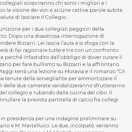
collegiali scopriranno chi sono i migliori e i
 la visione dei voti e alcune cattive parole subite
aluta di lasciare il Collegio…
 punizione per i due collegiali peggiori della
to. Dopo una disastrosa interrogazione di
re Bizzarri. Lei lascia l’aula e si sfoga con la
erà di far ragionare tutte e tre con un confronto
e perché infastidito dall’obbligo di dover curare il
zzano per fare bullismo su Bizzarri e la affrontano
 Maggi terrà una lezione su Moravia e il romanzo “Gli
ione tenute della sorvegliante per ammortizzare il
iali delle due camerate vandalizzeranno sfrutteranno
del collegio e rubando dalla cucina del cibo. Il
nnullare la prevista partitella di calcio fra collegi
in presidenza per una indagine preliminare su
no e M. Martellucci. Le due, incolpate, verranno