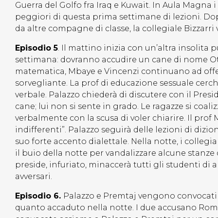
Guerra del Golfo fra Iraq e Kuwait. In Aula Magna i 
peggiori di questa prima settimane di lezioni. Dopo
da altre compagne di classe, la collegiale Bizzarri v
Episodio 5
. Il mattino inizia con un’altra insolita
settimana: dovranno accudire un cane di nome Ot
matematica, Mbaye e Vincenzi continuano ad offende
sorvegliante. La prof di educazione sessuale cerch
verbale. Palazzo chiederà di discutere con il Presid
cane; lui non si sente in grado. Le ragazze si coali
verbalmente con la scusa di voler chiarire. Il prof
indifferenti”. Palazzo seguirà delle lezioni di diz
suo forte accento dialettale. Nella notte, i colleg
il buio della notte per vandalizzare alcune stanze 
preside, infuriato, minaccerà tutti gli studenti di a
avversari.
Episodio 6.
Palazzo e Premtaj vengono convocati 
quanto accaduto nella notte. I due accusano Roma