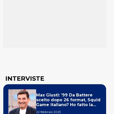
INTERVISTE
Max Giusti: ’99 Da Battere
scelto dopo 26 format, Squid
Game italiano? Ho fatto la
ola!’
22 febbraio 2025