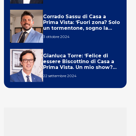
Corrado Sassu di Casa a
Prima Vista: ‘Fuori zona? Solo
un tormentone, sogno la
telecronaca di F1’
3 ottobre 2024
Gianluca Torre: ‘Felice di
essere Biscottino di Casa a
Prima Vista. Un mio show?
Un sogno’
22 settembre 2024