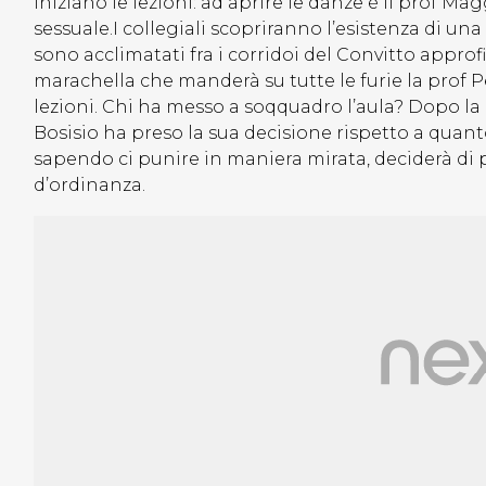
Iniziano le lezioni: ad aprire le danze è il prof Mag
sessuale.I collegiali scopriranno l’esistenza di una s
sono acclimatati fra i corridoi del Convitto appro
marachella che manderà su tutte le furie la prof 
lezioni. Chi ha messo a soqquadro l’aula? Dopo la l
Bosisio ha preso la sua decisione rispetto a quan
sapendo ci punire in maniera mirata, deciderà di pun
d’ordinanza.