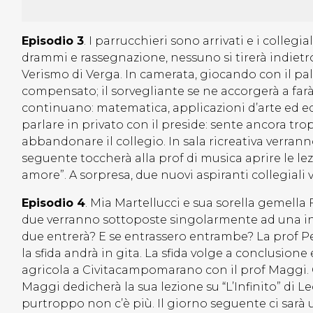
Episodio 3
. I parrucchieri sono arrivati e i collegia
drammi e rassegnazione, nessuno si tirerà indietro 
Verismo di Verga. In camerata, giocando con il pall
compensato; il sorvegliante se ne accorgerà a farà 
continuano: matematica, applicazioni d’arte ed educ
parlare in privato con il preside: sente ancora tr
abbandonare il collegio. In sala ricreativa verranno
seguente toccherà alla prof di musica aprire le lezi
amore”. A sorpresa, due nuovi aspiranti collegiali 
Episodio 4
. Mia Martellucci e sua sorella gemella 
due verranno sottoposte singolarmente ad una inte
due entrerà? E se entrassero entrambe? La prof Pe
la sfida andrà in gita. La sfida volge a conclusione
agricola a Civitacampomarano con il prof Maggi. Gl
Maggi dedicherà la sua lezione su “L’Infinito” di L
purtroppo non c’è più. Il giorno seguente ci sar