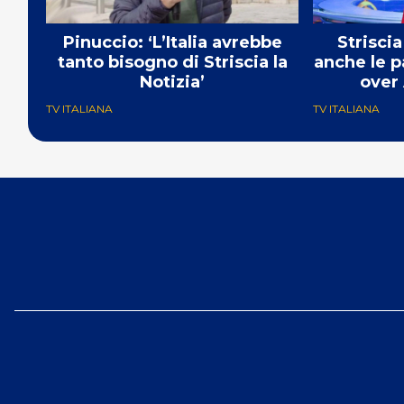
Pinuccio: ‘L’Italia avrebbe
Striscia
tanto bisogno di Striscia la
anche le p
Notizia’
over 
TV ITALIANA
TV ITALIANA