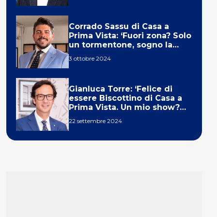
Corrado Sassu di Casa a
Prima Vista: ‘Fuori zona? Solo
un tormentone, sogno la
telecronaca di F1’
3 ottobre 2024
Gianluca Torre: ‘Felice di
essere Biscottino di Casa a
Prima Vista. Un mio show?
Un sogno’
22 settembre 2024