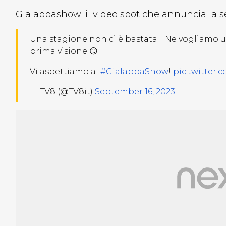
Gialappashow: il video spot che annuncia la 
Una stagione non ci è bastata… Ne vogliamo un’a
prima visione 😏
Vi aspettiamo al
#GialappaShow
!
pic.twitter
— TV8 (@TV8it)
September 16, 2023