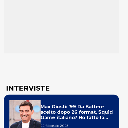
INTERVISTE
Max Giusti: ’99 Da Battere
scelto dopo 26 format, Squid
Game italiano? Ho fatto la
ola!’
22 febbraio 2025