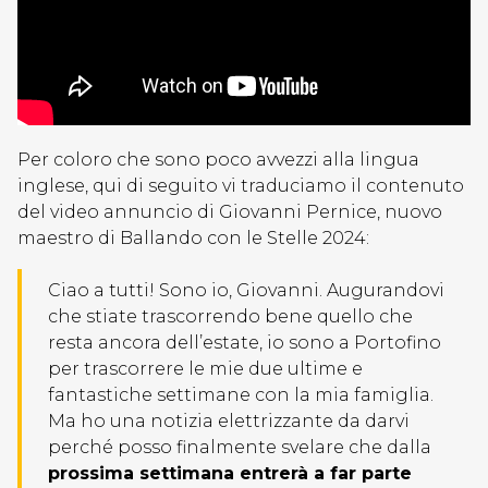
Per coloro che sono poco avvezzi alla lingua
inglese, qui di seguito vi traduciamo il contenuto
del video annuncio di Giovanni Pernice, nuovo
maestro di Ballando con le Stelle 2024:
Ciao a tutti! Sono io, Giovanni. Augurandovi
che stiate trascorrendo bene quello che
resta ancora dell’estate, io sono a Portofino
per trascorrere le mie due ultime e
fantastiche settimane con la mia famiglia.
Ma ho una notizia elettrizzante da darvi
perché posso finalmente svelare che dalla
prossima settimana entrerà a far parte