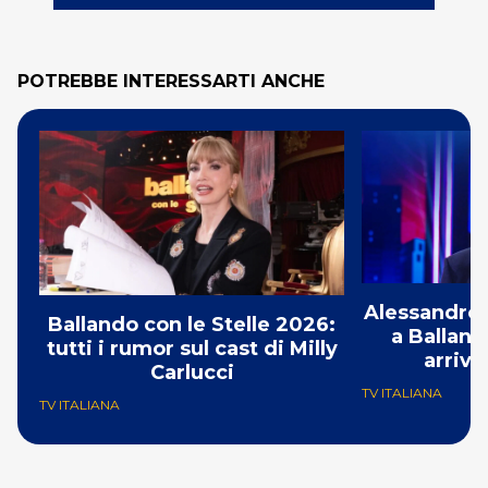
POTREBBE INTERESSARTI ANCHE
Alessandro 
Ballando con le Stelle 2026:
a Balland
tutti i rumor sul cast di Milly
arriva
Carlucci
TV ITALIANA
TV ITALIANA