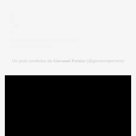
Un post condiviso da 𝐆𝐢𝐨𝐯𝐚𝐧𝐧𝐢 𝐏𝐞𝐫𝐧𝐢𝐜𝐞 (@giovannipernice)