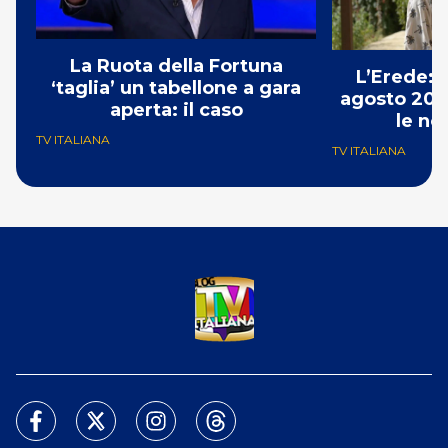
La Ruota della Fortuna
L’Erede: 
‘taglia’ un tabellone a gara
agosto 202
aperta: il caso
le no
TV ITALIANA
TV ITALIANA