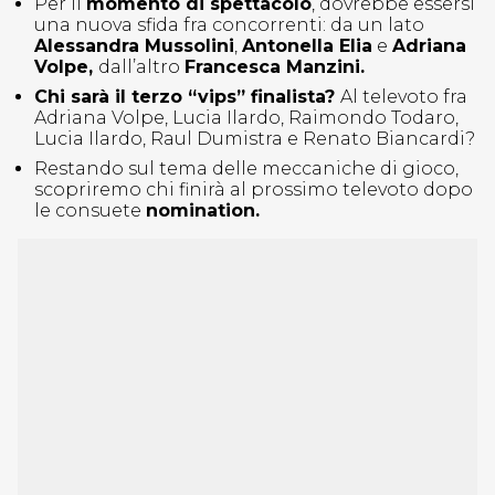
Per il
momento di spettacolo
, dovrebbe essersi
una nuova sfida fra concorrenti: da un lato
Alessandra Mussolini
,
Antonella Elia
e
Adriana
Volpe,
dall’altro
Francesca Manzini.
Chi sarà il terzo “vips” finalista?
Al televoto fra
Adriana Volpe, Lucia Ilardo, Raimondo Todaro,
Lucia Ilardo, Raul Dumistra e Renato Biancardi?
Restando sul tema delle meccaniche di gioco,
scopriremo chi finirà al prossimo televoto dopo
le consuete
nomination.