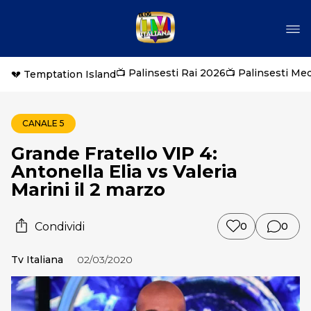
📺 Palinsesti Rai 2026
📺 Palinsesti Me
💔 Temptation Island
CANALE 5
Grande Fratello VIP 4:
Antonella Elia vs Valeria
Marini il 2 marzo
Condividi
0
0
Tv Italiana
02/03/2020