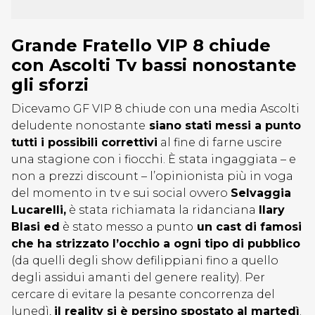
Grande Fratello VIP 8 chiude
con Ascolti Tv bassi nonostante
gli sforzi
Dicevamo GF VIP 8 chiude con una media Ascolti
deludente nonostante
siano stati messi a punto
tutti i possibili correttivi
al fine di farne uscire
una stagione con i fiocchi. È stata ingaggiata – e
non a prezzi discount – l’opinionista più in voga
del momento in tv e sui social ovvero
Selvaggia
Lucarelli,
è stata richiamata la ridanciana
Ilary
Blasi ed
è stato messo a punto
un cast di famosi
che ha strizzato l’occhio a ogni tipo di pubblico
(da quelli degli show defilippiani fino a quello
degli assidui amanti del genere reality). Per
cercare di evitare la pesante concorrenza del
lunedì,
il reality si è persino spostato al martedì
.