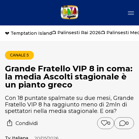
📺 Palinsesti Rai 2026
📺 Palinsesti Me
💔 Temptation Island
CANALE 5
Grande Fratello VIP 8 in coma:
la media Ascolti stagionale è
un pianto greco
Con 18 puntate spalmate su due mesi, Grande
Fratello VIP 8 ha raggiunto meno di 2mln di
spettatori nella media stagionale. E ora?
Condividi
0
0
Tv Italiana
20/05/2026