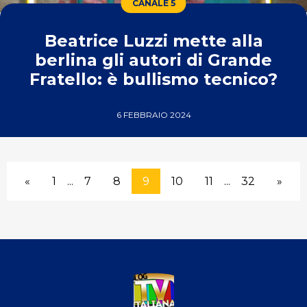
CANALE 5
Beatrice Luzzi mette alla
berlina gli autori di Grande
Fratello: è bullismo tecnico?
6 FEBBRAIO 2024
«
1
...
7
8
9
10
11
...
32
»