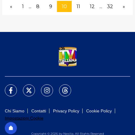
«
1
...
8
9
10
11
12
...
32
»
Chi Siamo
Contatti
Privacy Policy
Cookie Policy
Impostazioni Cookie
Copyright © 2026 by Nexilia. All Rights Reserved