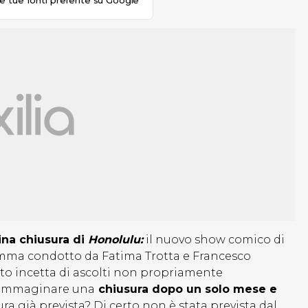
le tue fonti preferite su Google
ina chiusura di
Honolulu:
il nuovo show comico di
ramma condotto da Fatima Trotta e Francesco
tto incetta di ascolti non propriamente
o immaginare una
chiusura dopo un solo mese e
ra già prevista? Di certo non è stata prevista dal