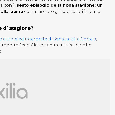
da con il
sesto episodio della nona stagione; un
 alla trama
ed ha lasciato gli spettatori in balia
le di stagione?
so autore ed interprete di Sensualità a Corte 9,
baronetto Jean Claude ammette fra le righe
: