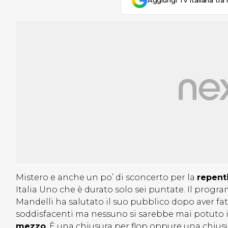
Aggiungi Tv Italiana tra 
Mistero e anche un po’ di sconcerto per la
repent
Italia Uno che è durato solo sei puntate. Il prog
Mandelli ha salutato il suo pubblico dopo aver fa
soddisfacenti ma nessuno si sarebbe mai potut
mezzo
. È una chiusura per flop oppure una chiusu