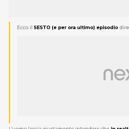
Ecco il
SESTO (e per ora ultimo) episodio
dir
L’uomo lascia giustamente intendere che
in realt