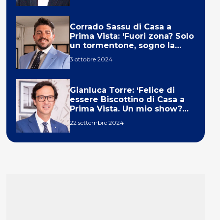
Corrado Sassu di Casa a
Prima Vista: ‘Fuori zona? Solo
un tormentone, sogno la
telecronaca di F1’
3 ottobre 2024
Gianluca Torre: ‘Felice di
essere Biscottino di Casa a
Prima Vista. Un mio show?
Un sogno’
22 settembre 2024