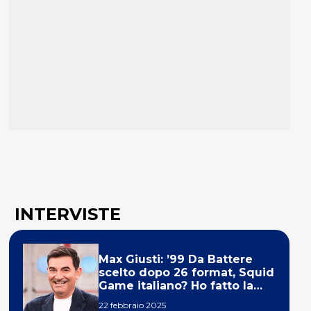
INTERVISTE
Max Giusti: ’99 Da Battere
scelto dopo 26 format, Squid
Game italiano? Ho fatto la
ola!’
22 febbraio 2025