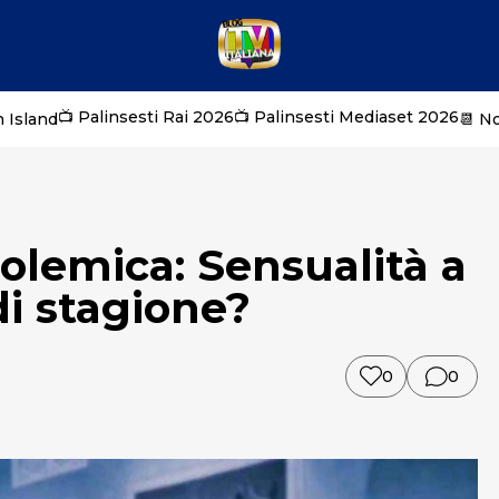
📺 Palinsesti Rai 2026
📺 Palinsesti Mediaset 2026
 Island
📆 N
olemica: Sensualità a
di stagione?
0
0