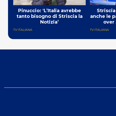
Pinuccio: ‘L’Italia avrebbe
Striscia
tanto bisogno di Striscia la
anche le p
Notizia’
over 
TV ITALIANA
TV ITALIANA