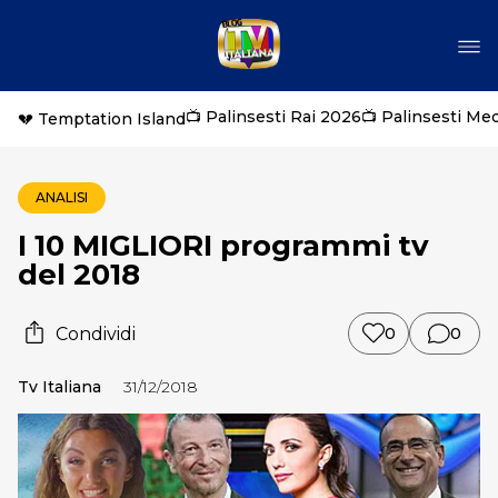
📺 Palinsesti Rai 2026
📺 Palinsesti Me
💔 Temptation Island
ANALISI
I 10 MIGLIORI programmi tv
del 2018
Condividi
0
0
Tv Italiana
31/12/2018