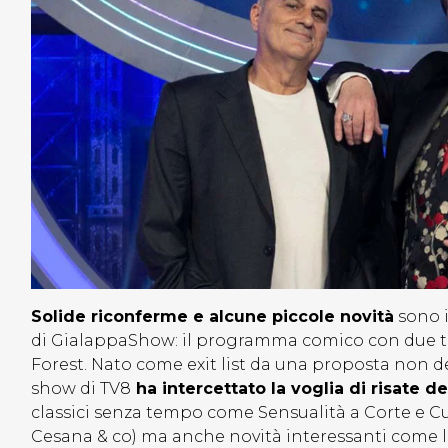
Solide riconferme e alcune piccole novità
sono i
di GialappaShow: il programma comico con due ter
Forest. Nato come exit list da una proposta non de
show di TV8
ha intercettato la voglia di risate d
classici senza tempo come Sensualità a Corte e C
Cesana & co) ma anche novità interessanti come le