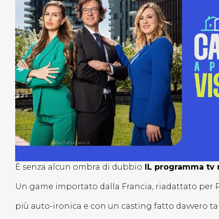
È senza alcun ombra di dubbio
IL programma tv r
Un game importato dalla Francia, riadattato per 
più auto-ironica e con un casting fatto davvero t