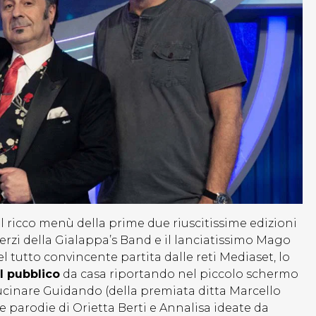
l ricco menù della prime due riuscitissime edizioni
zi della Gialappa’s Band e il lanciatissimo Mago
l tutto convincente partita dalle reti Mediaset, lo
el pubblico
da casa riportando nel piccolo schermo
ucinare Guidando (della premiata ditta Marcello
 parodie di Orietta Berti e Annalisa ideate da