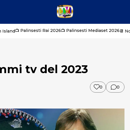
📺 Palinsesti Rai 2026
📺 Palinsesti Mediaset 2026
 Island
📆 N
mmi tv del 2023
0
0