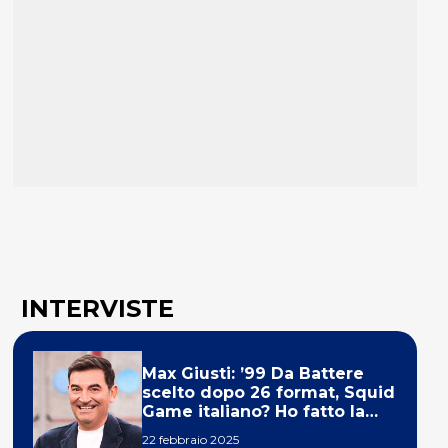
INTERVISTE
Max Giusti: ’99 Da Battere
scelto dopo 26 format, Squid
Game italiano? Ho fatto la
ola!’
22 febbraio 2025