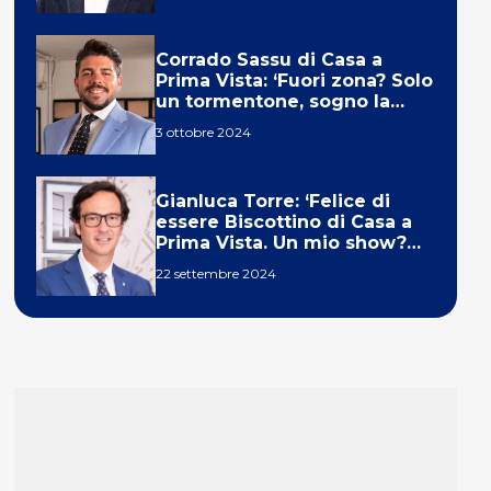
Corrado Sassu di Casa a
Prima Vista: ‘Fuori zona? Solo
un tormentone, sogno la
telecronaca di F1’
3 ottobre 2024
Gianluca Torre: ‘Felice di
essere Biscottino di Casa a
Prima Vista. Un mio show?
Un sogno’
22 settembre 2024