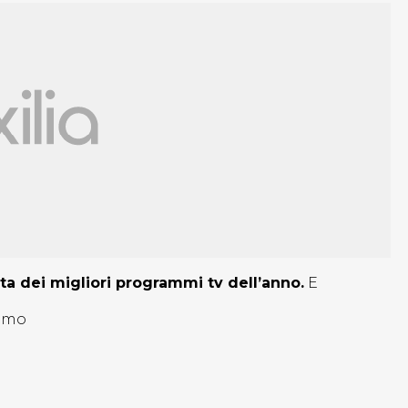
sta dei migliori programmi tv dell’anno.
E
iamo
i