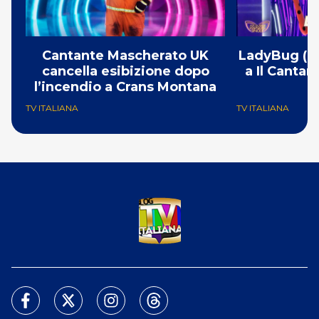
Cantante Mascherato UK
LadyBug (Mi
cancella esibizione dopo
a Il Canta
l’incendio a Crans Montana
F
TV ITALIANA
TV ITALIANA