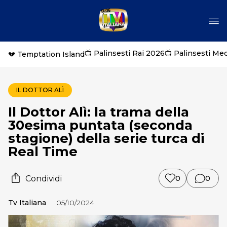
📺 Palinsesti Rai 2026
📺 Palinsesti Me
💔 Temptation Island
IL DOTTOR ALÌ
Il Dottor Alì: la trama della
30esima puntata (seconda
stagione) della serie turca di
Real Time
Condividi
0
0
Tv Italiana
05/10/2024