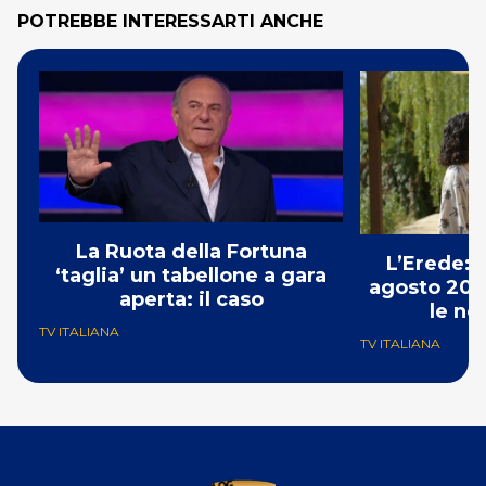
POTREBBE INTERESSARTI ANCHE
La Ruota della Fortuna
L’Erede: 
‘taglia’ un tabellone a gara
agosto 202
aperta: il caso
le no
TV ITALIANA
TV ITALIANA