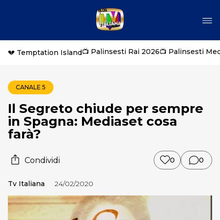
📺 Palinsesti Rai 2026
📺 Palinsesti Me
💔 Temptation Island
CANALE 5
Il Segreto chiude per sempre
in Spagna: Mediaset cosa
farà?
Condividi
0
0
Tv Italiana
24/02/2020