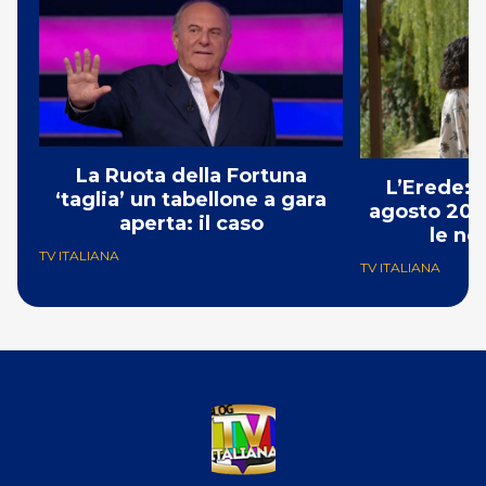
La Ruota della Fortuna
L’Erede: 
‘taglia’ un tabellone a gara
agosto 202
aperta: il caso
le no
TV ITALIANA
TV ITALIANA