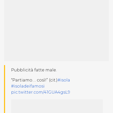
Pubblicità fatte male.
“Partiamo…. così!” (cit.)
#isola
#isoladeifamosi
pic.twitter.com/41GUA4gsL9