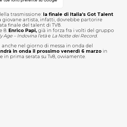
le tue fonti preferite su Google
 della trasmissione:
la finale di Italia’s Got Talent
a giovane artista, infatti, dovrebbe partorire
ta finale del talent di TV8.
e 8:
Enrico Papi,
già in forza fra i volti del gruppo
 Age – Indovina l’età
e
La Notte dei Record.
 anche nel giorno di messa in onda del
0 andrà in onda il prossimo venerdì 6 marzo
in
e in prima serata su Tv8, ovviamente.