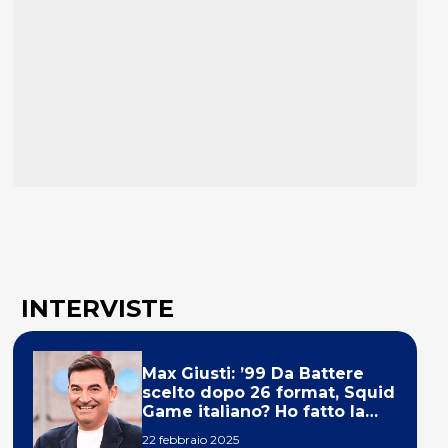
INTERVISTE
Max Giusti: ’99 Da Battere
scelto dopo 26 format, Squid
Game italiano? Ho fatto la
ola!’
22 febbraio 2025