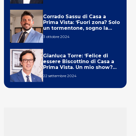
Corrado Sassu di Casa a
Prima Vista: ‘Fuori zona? Solo
un tormentone, sogno la
telecronaca di F1’
3 ottobre 2024
Gianluca Torre: ‘Felice di
essere Biscottino di Casa a
Prima Vista. Un mio show?
Un sogno’
22 settembre 2024