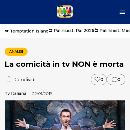
📺 Palinsesti Rai 2026
📺 Palinsesti Me
💔 Temptation Island
ANALISI
La comicità in tv NON è morta
Condividi
0
0
Tv Italiana
22/01/2019