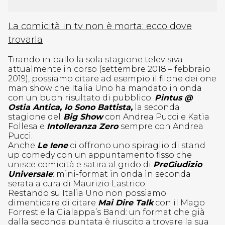
La comicità in tv non è morta: ecco dove
trovarla
Tirando in ballo la sola stagione televisiva
attualmente in corso (settembre 2018 – febbraio
2019), possiamo citare ad esempio il filone dei one
man show che Italia Uno ha mandato in onda
con un buon risultato di pubblico:
Pintus @
Ostia Antica, Io Sono Battista,
la seconda
stagione del
Big Show
con Andrea Pucci e Katia
Follesa e
Intolleranza Zero
sempre con Andrea
Pucci.
Anche
Le Iene
ci offrono uno spiraglio di stand
up comedy con un appuntamento fisso che
unisce comicità e satira al grido di
PreGiudizio
Universale
: mini-format in onda in seconda
serata a cura di Maurizio Lastrico.
Restando su Italia Uno non possiamo
dimenticare di citare
Mai Dire Talk
con il Mago
Forrest e la Gialappa’s Band: un format che già
dalla seconda puntata è riuscito a trovare la sua