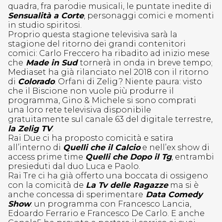
quadra, fra parodie musicali, le puntate inedite di
Sensualità a Corte
, personaggi comici e momenti
in studio spiritosi.
Proprio questa stagione televisiva sarà la
stagione del ritorno dei grandi contenitori
comici: Carlo Freccero ha ribadito ad inizio mese
che
Made in Sud
tornerà in onda in breve tempo;
Mediaset ha già rilanciato nel 2018 con il ritorno
di
Colorado
. Orfani di Zelig? Niente paura: visto
che il Biscione non vuole più produrre il
programma, Gino & Michele si sono comprati
una loro rete televisiva disponibile
gratuitamente sul canale 63 del digitale terrestre,
la Zelig TV
.
Rai Due ci ha proposto comicità e satira
all’interno di
Quelli che il Calcio
e nell’ex show di
access prime time
Quelli che Dopo il Tg
, entrambi
presieduti dal duo Luca e Paolo.
Rai Tre ci ha già offerto una boccata di ossigeno
con la comicità de
La Tv delle Ragazze
ma si è
anche concessa di sperimentare
Data Comedy
Show
: un programma con Francesco Lancia,
Edoardo Ferrario e Francesco De Carlo. E anche