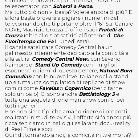
Canale5 ha provato a portare il sorriso ai suoi
telespettatori con
Scherzi a Parte.
Ma tutto ciò non vi basta? Volete ancora di più? E
allora basta provare a pigiare i numerini del
telecomando che ti portano oltre il “6”. Sul Canale
NOVE, Maurizio Crozza ci offre i suoi
Fratelli di
Crozza
(oltre allo slot satirici all’interno di
Che
Fuoritempo che Fa
il lunedì sera).
Il canale satellitare Comedy Central ha un
palinsesto interamente dedicato alla comicità e
alla satira:
Comedy Central New
s con Saverio
Raimondo,
Stand Up Comedy
con i migliori
esponenti odierni di questo genere,
Natural Born
Comedian
con le nuove leve italiane dello stand
up e tutta una compilation di repliche di show
comici come
Favelas
o
Copernico
(per citarne
solo un paio). Ci sono anche
Battistology 3
e
tutta una sequela di one man show comici per
tutti i generi.
E se non siete tipi che amano ridere di prodotti
realizzati in studi televisivi, l’offerta si fa ancor più
ricca se tiriamo in ballo gli esilaranti docu-reality
di Real Time e soci.
Quindi, tornando a noi, la comicità in tv è morta?