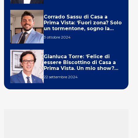
Corrado Sassu di Casa a
Prima Vista: ‘Fuori zona? Solo
un tormentone, sogno la
telecronaca di F1’
3 ottobre 2024
Gianluca Torre: ‘Felice di
essere Biscottino di Casa a
Prima Vista. Un mio show?
Un sogno’
22 settembre 2024