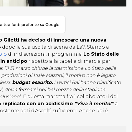
le tue fonti preferite su Google
 Giletti ha deciso di innescare una nuova
o dopo la sua uscita di scena da La7. Stando a
olo
di indiscrezioni, il programma
Lo Stato delle
in anticipo
rispetto alla tabella di marcia per
e:
“Il 31 marzo chiude la trasmissione Lo Stato delle
e produzioni di Viale Mazzini, il motivo non è legato
essi:
budget esaurito.
I vertici Rai hanno pianificato
ivi, dovrà fermarsi nel bel mezzo della stagione
delusione
“. E questa maretta fra i collaboratori del
a replicato con un acidissimo
“Viva il merito!”
a
stante dati d’Ascolti sufficienti. Anche Rai è