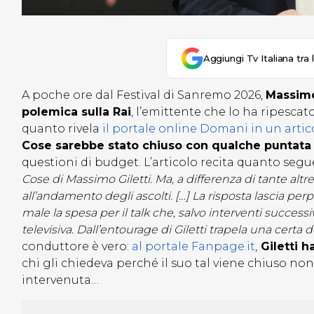
Aggiungi Tv Italiana tra 
A poche ore dal Festival di Sanremo 2026,
Massimo
polemica sulla Rai
, l’emittente che lo ha ripescat
quanto rivela
il portale online Domani in un artic
Cose sarebbe stato chiuso con qualche puntata 
questioni di budget. L’articolo recita quanto segu
Cose di Massimo Giletti. Ma, a differenza di tante altr
all’andamento degli ascolti. […] La risposta lascia perpl
male la spesa per il talk che, salvo interventi success
televisiva. Dall’entourage di Giletti trapela una certa 
conduttore è vero:
al portale Fanpage.it
,
Giletti h
chi gli chiedeva perché il suo tal viene chiuso nono
intervenuta…