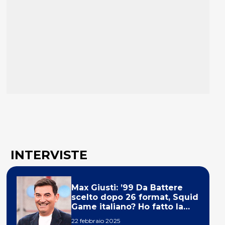
INTERVISTE
Max Giusti: ’99 Da Battere
scelto dopo 26 format, Squid
Game italiano? Ho fatto la
ola!’
22 febbraio 2025