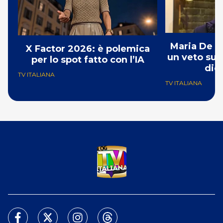
Maria De Fi
X Factor 2026: è polemica
un veto su 
per lo spot fatto con l’IA
dic
TV ITALIANA
TV ITALIANA