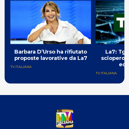
Barbara D’Urso ha rifiutato
La7: Tg e
proposte lavorative da La7
sciopero i
ecc
TV ITALIANA
TV ITALIANA