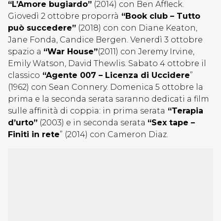
“L’Amore bugiardo”
(2014) con Ben Affleck.
Giovedì 2 ottobre proporrà
“Book club – Tutto
può succedere”
(2018) con con Diane Keaton,
Jane Fonda, Candice Bergen. Venerdì 3 ottobre
spazio a
“War House”
(2011) con Jeremy Irvine,
Emily Watson, David Thewlis. Sabato 4 ottobre il
classico
“Agente 007 – Licenza di Uccidere
”
(1962) con Sean Connery. Domenica 5 ottobre la
prima e la seconda serata saranno dedicati a film
sulle affinità di coppia: in prima serata
“Terapia
d’urto”
(2003) e in seconda serata
“Sex tape –
Finiti in rete
” (2014) con Cameron Diaz.