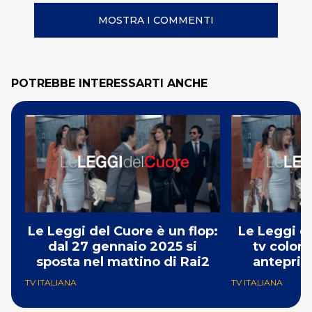
MOSTRA I COMMENTI
POTREBBE INTERESSARTI ANCHE
Le Leggi del Cuore è un flop:
Le Leggi de
dal 27 gennaio 2025 si
tv colom
sposta nel mattino di Rai2
anteprim
TV ITALIANA
TV ITALIANA