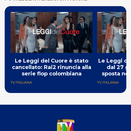
Le Leggi del Cuore è stato
Le Leggi de
cancellato: Rai2 rinuncia alla
dal 27 g
serie flop colombiana
sposta nel
TV ITALIANA
TV ITALIANA