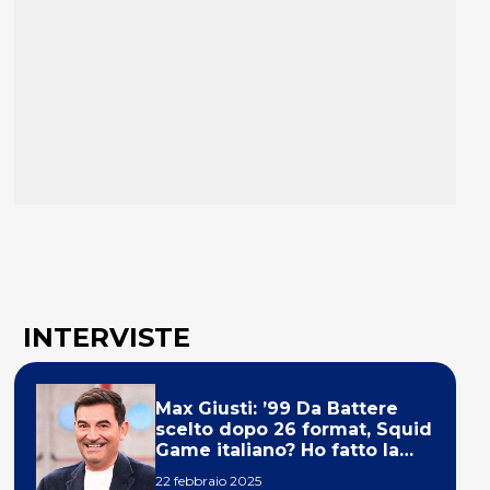
INTERVISTE
Max Giusti: ’99 Da Battere
scelto dopo 26 format, Squid
Game italiano? Ho fatto la
ola!’
22 febbraio 2025