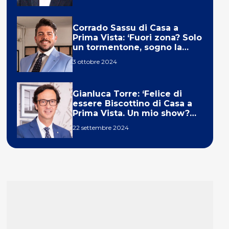
Corrado Sassu di Casa a
Prima Vista: ‘Fuori zona? Solo
un tormentone, sogno la
telecronaca di F1’
3 ottobre 2024
Gianluca Torre: ‘Felice di
essere Biscottino di Casa a
Prima Vista. Un mio show?
Un sogno’
22 settembre 2024