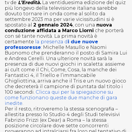
tv de
L’Eredità.
La ventiduesima edizione del quiz
più longevo della televisione italiana sarebbe
dovuto tornare in onda come al solito da
settembre 2023 ma per varie vicissitudini si è
spostato al
2 gennaio 2024
, con una
nuova
conduzione affidata a Marco Liorni
che porterà
con sé tante novità. La prima novità è
certamente
la presenza d
i due nuove
professoresse
: Michelle Masullo e Naomi
Buonomo che prenderanno il posto di Samira Lui
e Andrea Cerelli. Una ulteriore novità sarà la
presenza di due nuovi giochi in scaletta: assieme
ai cult come il Chi, Come, Cosa, la manche dei
Fantastici 4, il Triello e l’immancabile
Ghigliottina, arriva anche il Tris e un nuovo gioco
che decreterà il campione di puntata dal titolo i
100 secondi.
Clicca qui per la spiegazione su
come funzionano queste due manche di gara
inedite
.
Per il resto, ritroveremo la stessa scenografia –
allestita presso lo Studio 4 degli Studi televisivi
Fabrizio Frizzi (ex Dear) a Roma – la stessa
posizione circolare dove sette concorrenti
proveranno ad intralciarsi fra loro nel tentativo di