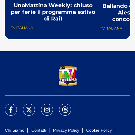
UnoMattina Weekly: chiuso
Ballando co
per ferie il programma estivo
Aless
di Rai1
concorr
TV ITALIANA
TV ITALIANA
Chi Siamo
Contatti
Privacy Policy
Cookie Policy