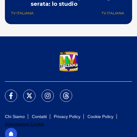
serata: lo studio
p
TV ITALIANA
TV ITALIANA
Chi Siamo
Contatti
Privacy Policy
Cookie Policy
Impostazioni Cookie