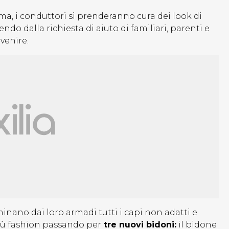
, i conduttori si prenderanno cura dei look di
ndo dalla richiesta di aiuto di familiari, parenti e
venire.
minano dai loro armadi tutti i capi non adatti e
più fashion passando per
tre nuovi bidoni:
il bidone