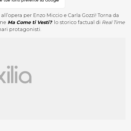
le tue fonti preferite su Google
 all’opera per Enzo Miccio e Carla Gozzi! Torna da
one
Ma Come ti Vesti?
: lo storico factual di
Real Time
nari protagonisti.