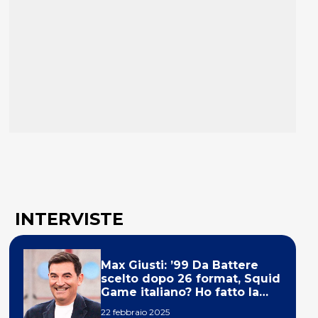
INTERVISTE
Max Giusti: ’99 Da Battere
scelto dopo 26 format, Squid
Game italiano? Ho fatto la
ola!’
22 febbraio 2025