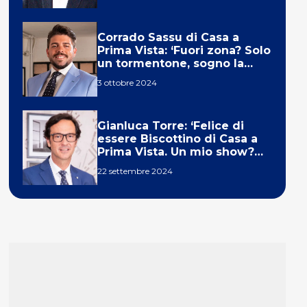
Corrado Sassu di Casa a
Prima Vista: ‘Fuori zona? Solo
un tormentone, sogno la
telecronaca di F1’
3 ottobre 2024
Gianluca Torre: ‘Felice di
essere Biscottino di Casa a
Prima Vista. Un mio show?
Un sogno’
22 settembre 2024