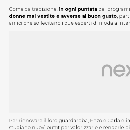
Come da tradizione,
in ogni puntata
del programma
donne mal vestite e avverse al buon gusto,
parte
amici che sollecitano i due esperti di moda a inter
Per rinnovare il loro guardaroba, Enzo e Carla eli
studiano nuovi outfit per valorizzarle e renderle 