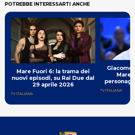
POTREBBE INTERESSARTI ANCHE
Giacomo G
Mare Fuori 6: la trama dei
Mare F
nuovi episodi, su Rai Due dal
personaggi
29 aprile 2026
prima
TV ITALIANA
TV ITALIANA