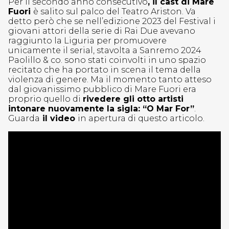
Per il secondo anno consecutivo
, il cast di Mare
Fuori
è salito sul palco del Teatro Ariston. Va
detto però che se nell’edizione 2023 del Festival i
giovani attori della serie di Rai Due avevano
raggiunto la Liguria per promuovere
unicamente il serial, stavolta a Sanremo 2024
Paolillo & co. sono stati coinvolti in uno spazio
recitato
che ha portato in scena il tema della
violenza di genere. Ma il momento tanto atteso
dal giovanissimo pubblico di Mare Fuori era
proprio quello di
rivedere gli otto artisti
intonare nuovamente la sigla: “O Mar For”
.
Guarda
il video
in apertura di questo articolo.