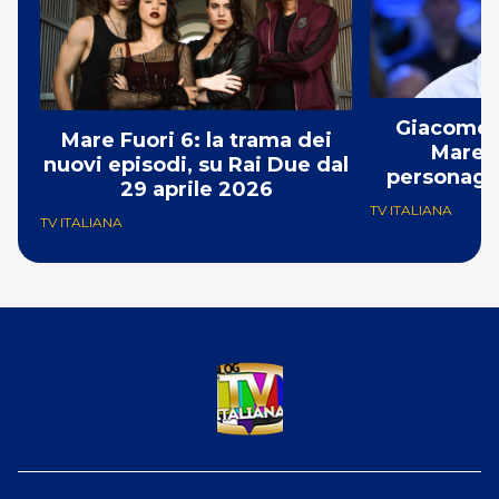
Giacomo G
Mare Fuori 6: la trama dei
Mare F
nuovi episodi, su Rai Due dal
personaggi
29 aprile 2026
prima
TV ITALIANA
TV ITALIANA