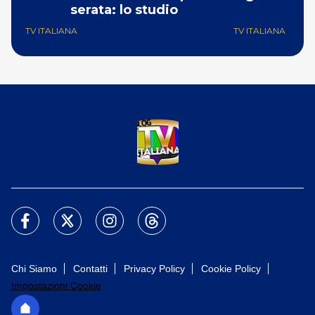
serata: lo studio
p
TV ITALIANA
TV ITALIANA
Chi Siamo
Contatti
Privacy Policy
Cookie Policy
Impostazioni Cookie