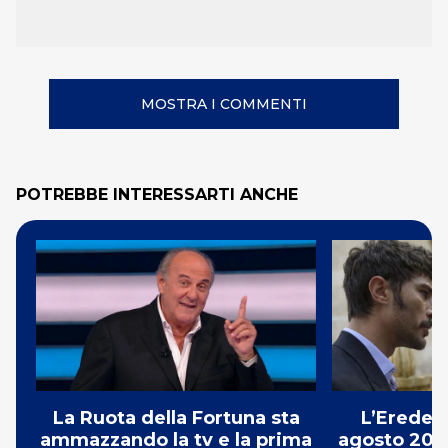
MOSTRA I COMMENTI
POTREBBE INTERESSARTI ANCHE
La Ruota della Fortuna sta
L’Erede: 
ammazzando la tv e la prima
agosto 2026