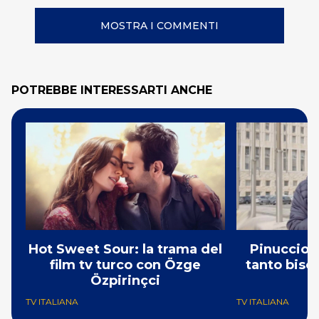
MOSTRA I COMMENTI
POTREBBE INTERESSARTI ANCHE
Hot Sweet Sour: la trama del
Pinuccio: 
film tv turco con Özge
tanto bisog
Özpirinçci
N
TV ITALIANA
TV ITALIANA