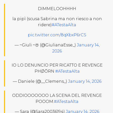
DIMMELOOHHHH
la pipì (scusa Sabrina ma non riesco a non
ridere)
#ATestaAlta
pic.twitter.com/8qXbxP6rCS
— ~Giuli ~☃️ (@GiulianaEsse_)
January 14,
2026
IO LO DENUNCIO PER RICATTO E REVENGE
PHØŌRN
#ATestaAlta
— Daniele (@__Clemens_)
January 14, 2026
ODDIOOOOOOO LA SCENA DEL REVENGE
POOOM.
#ATestaAlta
— Sara (@Sara20036194)
January 14, 2026