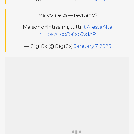
Ma come ca— recitano?
Ma sono fintissimi, tutti.
#ATestaAlta
https://t.co/9e1spJvdAP
— GigiGx (@GigiGx)
January 7, 2026