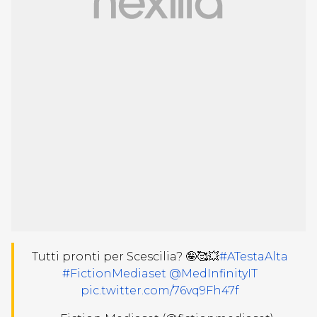
Tutti pronti per Scescilia? 🤪🥰💥
#ATestaAlta
#FictionMediaset
@MedInfinityIT
pic.twitter.com/76vq9Fh47f