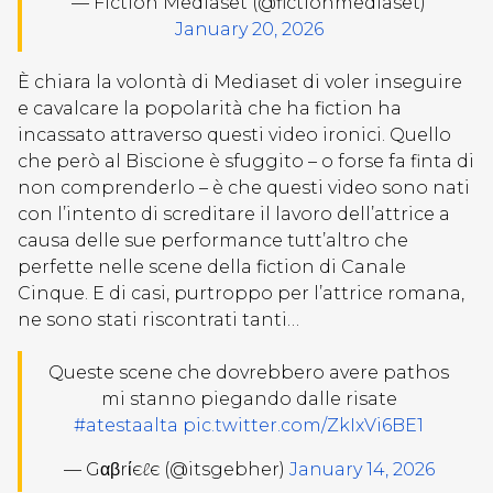
— Fiction Mediaset (@fictionmediaset)
January 20, 2026
È chiara la volontà di Mediaset di voler inseguire
e cavalcare la popolarità che ha fiction ha
incassato attraverso questi video ironici. Quello
che però al Biscione è sfuggito – o forse fa finta di
non comprenderlo – è che questi video sono nati
con l’intento di screditare il lavoro dell’attrice a
causa delle sue performance tutt’altro che
perfette nelle scene della fiction di Canale
Cinque. E di casi, purtroppo per l’attrice romana,
ne sono stati riscontrati tanti…
Queste scene che dovrebbero avere pathos
mi stanno piegando dalle risate
#atestaalta
pic.twitter.com/ZkIxVi6BE1
— Gαβrίєℓє (@itsgebher)
January 14, 2026