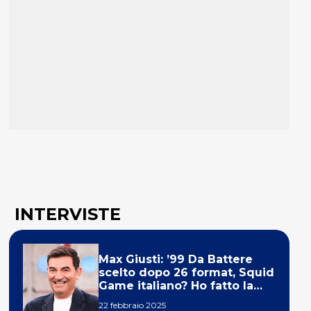
INTERVISTE
Max Giusti: ’99 Da Battere
scelto dopo 26 format, Squid
Game italiano? Ho fatto la
ola!’
22 febbraio 2025