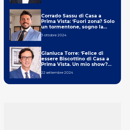
Corrado Sassu di Casa a
Prima Vista: ‘Fuori zona? Solo
un tormentone, sogno la
telecronaca di F1’
3 ottobre 2024
Gianluca Torre: ‘Felice di
essere Biscottino di Casa a
Prima Vista. Un mio show?
Un sogno’
22 settembre 2024