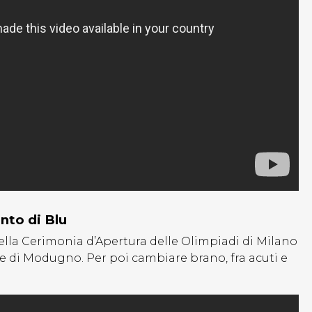
nto di Blu
ella Cerimonia d’Apertura delle Olimpiadi di Milano
ne di Modugno. Per poi cambiare brano, fra acuti e