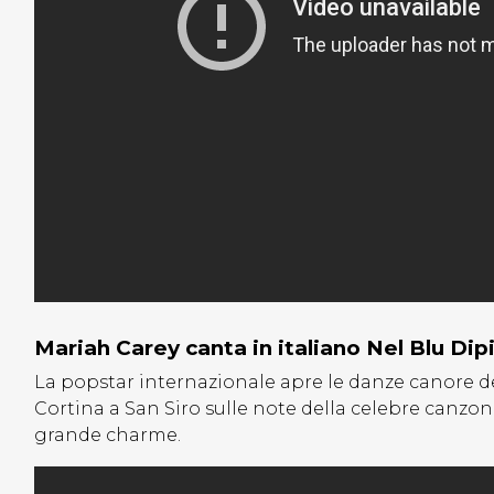
Mariah Carey canta in italiano Nel Blu Dipi
La popstar internazionale apre le danze canore d
Cortina a San Siro sulle note della celebre canzo
grande charme.