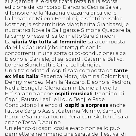
alla gamba, si è classificata terza nella scorsa
edizione del concorso. E ancora: Cecilia Salvai,
difensore nella Nazionale azzurra di calcio, e
l’allenatrice Milena Bertolini, la sciatrice Isolde
Kostner, la schermitrice Margherita Granbassi, le
nuotatrici Novella Calligaris e Simona Quadarella,
la campionessa di salto in alto Sara Simeoni.
La
giuria Vip tutta al femminile
sarà composta
da Milly Carlucci (che interagirà con le
concorrenti in una sorta di co-conduzione) e da
Eleonora Daniele, Elisa Isoardi, Caterina Balivo,
Lorena Bianchetti e Gina Lollobrigida
Un’altra ondata di ospiti sarà composta da
tante
ex Miss Italia
: Federica Moro, Martina Colombari,
Denny Mendez, Manila Nazzaro, Eleonora Pedron,
Nadia Bengala, Gloria Zanin, Daniela Ferolla.
E ci saranno anche
ospiti musicali
: Peppino Di
Capri, Fausto Leali, e il duo Benji e Fede.
Concludono l’elenco di
ospiti a sorpresa
anche:
l’attore Sergio Assisi, Caterina Murino, Samuel
Peron e Samanta Togni. Per alcuni sketch ci sarà
anche Tosca D’Aquino.
Un elenco di ospiti così elevato non se lo può
permettere nemmeno una serata del Festival di