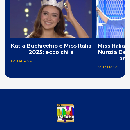
Katia Buchicchio è Miss Italia
Miss Italia 
2025: ecco chi è
Nunzia De G
ant
TV ITALIANA
TV ITALIANA