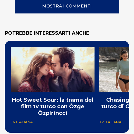
MOSTRA I COMMENTI
POTREBBE INTERESSARTI ANCHE
Hot Sweet Sour: la trama del
Chasing t
film tv turco con Özge
turco di Ca
Özpirinçci
TV ITALIANA
TV ITALIANA