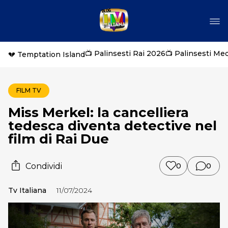
📺 Palinsesti Rai 2026
📺 Palinsesti Me
💔 Temptation Island
FILM TV
Miss Merkel: la cancelliera
tedesca diventa detective nel
film di Rai Due
Condividi
0
0
Tv Italiana
11/07/2024