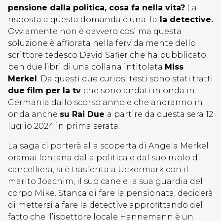
pensione dalla politica, cosa fa nella vita?
La
risposta a questa domanda è una: fa
la detective.
Ovviamente non è davvero così ma questa
soluzione è affiorata nella fervida mente dello
scrittore tedesco David Safier che ha pubblicato
ben due libri di una collana intitolata
Miss
Merkel
. Da questi due curiosi testi sono stati tratti
due film per la tv
che sono andati in onda in
Germania dallo scorso anno e che andranno in
onda anche
su Rai Due
a partire da questa sera 12
luglio 2024 in prima serata.
La saga ci porterà alla scoperta di Angela Merkel
oramai lontana dalla politica e dal suo ruolo di
cancelliera, si è trasferita a Uckermark con il
marito Joachim, il suo cane e la sua guardia del
corpo Mike. Stanca di fare la pensionata, deciderà
di mettersi a fare la detective approfittando del
fatto che l’ispettore locale Hannemann è un