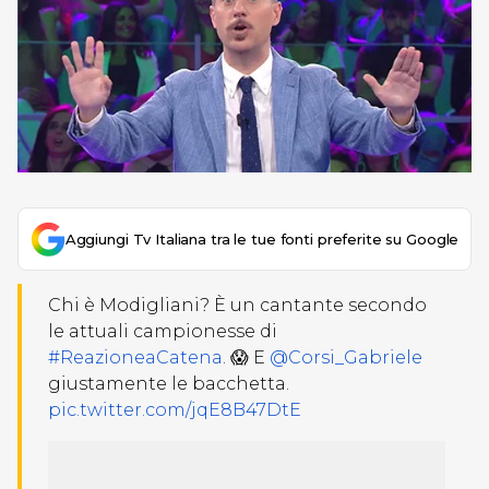
Aggiungi Tv Italiana tra le tue fonti preferite su Google
Chi è Modigliani? È un cantante secondo
le attuali campionesse di
#ReazioneaCatena
. 😱 E
@Corsi_Gabriele
giustamente le bacchetta.
pic.twitter.com/jqE8B47DtE