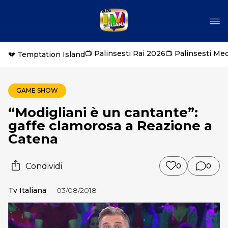
📺 Palinsesti Rai 2026
📺 Palinsesti Me
💔 Temptation Island
GAME SHOW
“Modigliani è un cantante”:
gaffe clamorosa a Reazione a
Catena
Condividi
0
0
Tv Italiana
03/08/2018