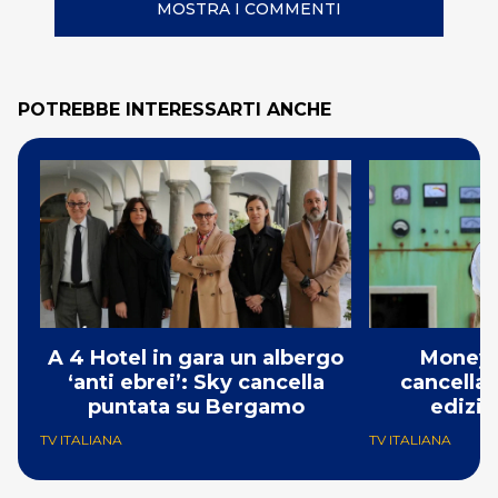
MOSTRA I COMMENTI
POTREBBE INTERESSARTI ANCHE
A 4 Hotel in gara un albergo
Money 
‘anti ebrei’: Sky cancella
cancellat
puntata su Bergamo
edizio
TV ITALIANA
TV ITALIANA