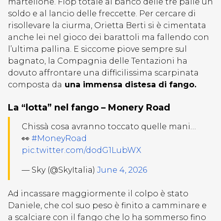
martellone. Flop totale al banco delle tre palle un
soldo e al lancio delle freccette. Per cercare di
risollevare la ciurma, Orietta Berti si è cimentata
anche lei nel gioco dei barattoli ma fallendo con
l’ultima pallina. E siccome piove sempre sul
bagnato, la Compagnia delle Tentazioni ha
dovuto affrontare una difficilissima scarpinata
composta da
una immensa distesa di fango.
La “lotta” nel fango – Monery Road
Chissà cosa avranno toccato quelle mani…
👀
#MoneyRoad
pic.twitter.com/dodG1LubWX
— Sky (@SkyItalia)
June 4, 2026
Ad incassare maggiormente il colpo è stato
Daniele, che col suo peso è finito a camminare e
a scalciare con il fango che lo ha sommerso fino