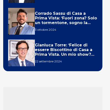
Corrado Sassu di Casa a
Prima Vista: ‘Fuori zona? Solo
un tormentone, sogno la
telecronaca di F1’
3 ottobre 2024
Gianluca Torre: ‘Felice di
essere Biscottino di Casa a
Prima Vista. Un mio show?
Un sogno’
22 settembre 2024