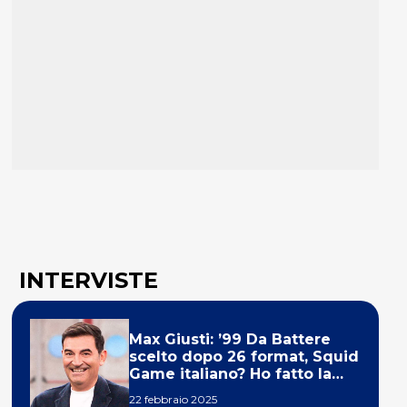
INTERVISTE
Max Giusti: ’99 Da Battere
scelto dopo 26 format, Squid
Game italiano? Ho fatto la
ola!’
22 febbraio 2025