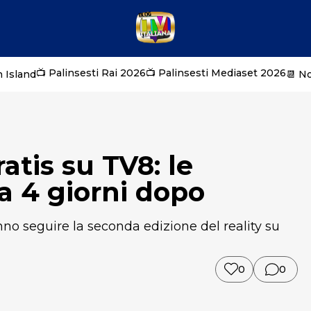
📺 Palinsesti Rai 2026
📺 Palinsesti Mediaset 2026
 Island
📆 N
tis su TV8: le
a 4 giorni dopo
no seguire la seconda edizione del reality su
0
0