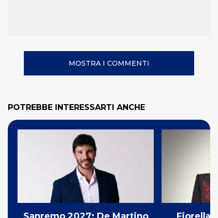
MOSTRA I COMMENTI
POTREBBE INTERESSARTI ANCHE
Sanremo 2027: De Martino
Fiorella