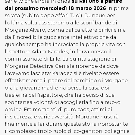
serie tv, che andrà in onda
su Rai Uno a partire
dal prossimo mercoledì 18 marzo 2026
in prima
serata (subito dopo Affari Tuoi). Dunque per
l’ultima volta assisteremo alle scorribande di
Morgane Alvaro, donna dal carattere difficile ma
dall’incredibile quoziente intellettivo che da
qualche tempo ha incrociato la propria vita con
l’Ispettore Adam Karadek, in forza presso il
commissariato di Lille. La quinta stagione di
Morgane Detective Geniale riprende da dove
l’avevamo lasciata: Karadec si è rivelato essere
effettivamente il padre del bambino di Morgane;
ora la giovane madre ha perso la casa e si
trasferirà dall’ispettore, che ha deciso di sua
spontanea volontà di accoglierla fino a nuovo
ordine. Fra momenti di puro caos, attimi di
insicurezza e varie avversità, Morgane riuscirà
finalmente a far durare questa storia nonostante
il complesso triplo ruolo di co-genitori, colleghi e