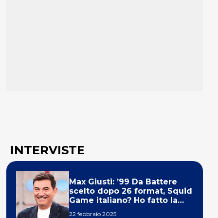
INTERVISTE
Max Giusti: ’99 Da Battere
scelto dopo 26 format, Squid
Game italiano? Ho fatto la
ola!’
22 febbraio 2025