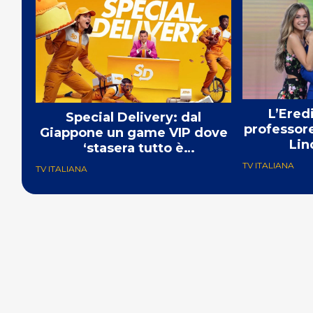
L’Ered
Special Delivery: dal
professore
Giappone un game VIP dove
Lin
‘stasera tutto è
consegnabile’
TV ITALIANA
TV ITALIANA