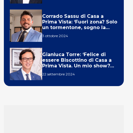
Corrado Sassu di Casa a
Prima Vista: ‘Fuori zona? Solo
un tormentone, sogno la
telecronaca di F1’
3 ottobre 2024
Gianluca Torre: ‘Felice di
essere Biscottino di Casa a
Prima Vista. Un mio show?
Un sogno’
22 settembre 2024