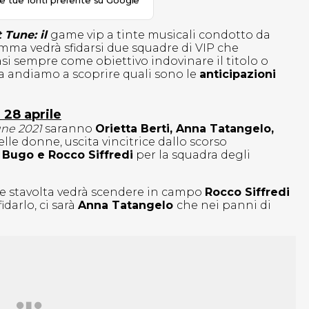
le tue fonti preferite su Google
 Tune: il
game vip a tinte musicali condotto da
mma vedrà sfidarsi due squadre di VIP che
i sempre come obiettivo indovinare il titolo o
 Ma andiamo a scoprire quali sono le
anticipazioni
 28 aprile
ne 2021
saranno
Orietta Berti, Anna Tatangelo,
lle donne, uscita vincitrice dallo scorso
a, Bugo e Rocco Siffredi
per la squadra degli
 che stavolta vedrà scendere in campo
Rocco Siffredi
sfidarlo, ci sarà
Anna Tatangelo
che nei panni di