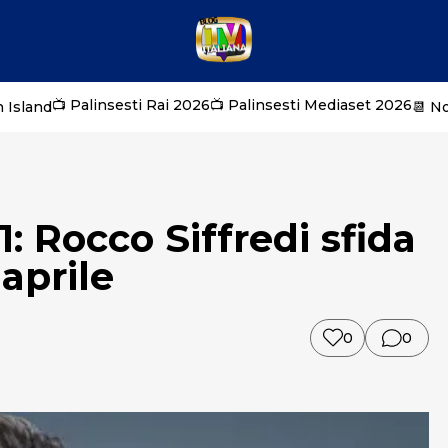
📺 Palinsesti Rai 2026
📺 Palinsesti Mediaset 2026
 Island
📆 N
 Rocco Siffredi sfida
aprile
0
0