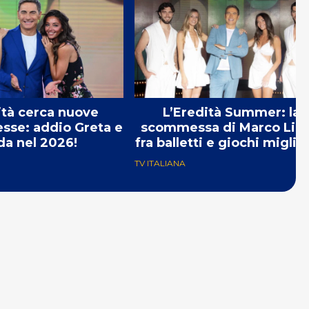
ità cerca nuove
L’Eredità Summer: la
sse: addio Greta e
scommessa di Marco Lior
da nel 2026!
fra balletti e giochi miglior
TV ITALIANA