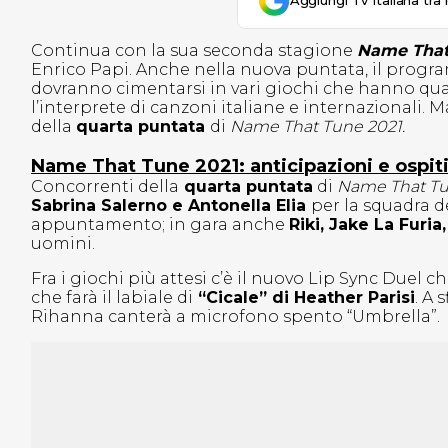
Aggiungi Tv Italiana tra 
Continua con la sua seconda stagione
Name That
Enrico Papi. Anche nella nuova puntata, il progra
dovranno cimentarsi in vari giochi che hanno quas
l’interprete di canzoni italiane e internazionali.
della
quarta puntata
di
Name That Tune 2021.
Name That Tune 2021: anticipazioni e ospiti
Concorrenti della
quarta puntata
di
Name That Tu
Sabrina Salerno e Antonella Elia
per la squadra de
appuntamento; in gara anche
Riki, Jake La Furi
uomini.
Fra i giochi più attesi c’è il nuovo Lip Sync Duel
che farà il labiale di
“Cicale” di Heather Parisi
. A 
Rihanna canterà a microfono spento “Umbrella”.