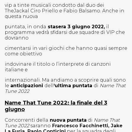
vip a tinte musicali condotto dal duo dei
TheJackal Ciro Priello e Fabio Balsamo. Anche in
questa nuova
puntata, in onda
stasera 3 giugno 2022,
il
programma vedrà sfidarsi due squadre di VIP che
dovranno
cimentarsi in vari giochi che hanno quasi sempre
come obiettivo
indovinare il titolo o l’interprete di canzoni
italiane e
internazionali. Ma andiamo a scoprire quali sono
le
anticipazioni
dell
‘ultima puntata
di
Name That
Tune 2022
Name That Tune 2022: la finale del 3
giugno
Concorrenti della
nuova puntata
di
Name That
Tune 2022
saranno
Francesco Facchinetti, Jake
La Furia, Paolo Conticini
per la squadra degli