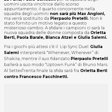
uomini uscita vincitrice dallo scorso
appuntamento; il quarto concorrente nella
squadra degli uomini
non sarà più Max Angioni,
ma verrà sostituito da
Pierpaolo Pretelli.
Non è
stato fornito un motivo legato a questo
misterioso cambio. A sfidare i campioni ci sarà la
nuova squadra delle donne
composta da
Orietta
Berti, Paola Barale, Bianca Atzei e Giulia Salemi.
Fra i giochi più attesi c’è il Lip Sync Du
el:
Giulia
Salemi
interpreterà “Whenever, Wherever” di
Shakira, mentre il suo fidanzato
Pierpaolo Pretelli
ballerà a suo modo “Uptown Funk” di Bruno Mars.
Al SettexTrenta finale la sfida sarà fra
Orietta Berti
contro Francesco Facchinetti.