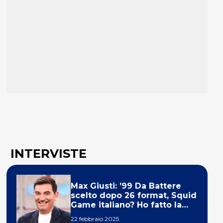
INTERVISTE
Max Giusti: ’99 Da Battere
scelto dopo 26 format, Squid
Game italiano? Ho fatto la
ola!’
22 febbraio 2025