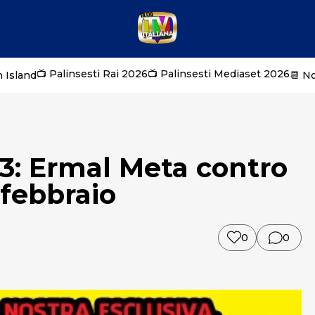
📺 Palinsesti Rai 2026
📺 Palinsesti Mediaset 2026
 Island
📆 N
: Ermal Meta contro
 febbraio
0
0