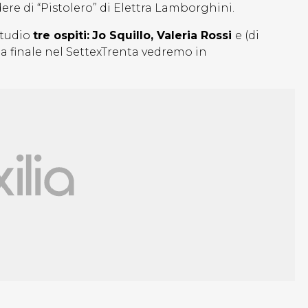
dere di “Pistolero” di Elettra Lamborghini.
studio
tre ospiti:
Jo Squillo, Valeria Rossi
e (di
oria finale nel SettexTrenta vedremo in