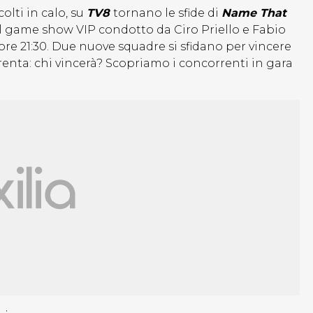
lti in calo, su
TV8
tornano le sfide di
Name That
 game show VIP condotto da Ciro Priello e Fabio
ore 21:30. Due nuove squadre si sfidano per vincere
xTrenta: chi vincerà? Scopriamo i concorrenti in gara