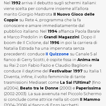
Nel
1992
arriva il debutto sugli schermi italiani:
viene scelta per condurre insieme all’allora
marito Giorgio Mastrota
Il Nuovo Gioco delle
Coppie
su Rete 4, programma che la fa
conoscere e amare immediatamente dal
pubblico italiano. Nel
1994
affianca Paola Barale
e Marco Predolin in
Grandi Magazzini
. Dopo il
boom de Il Ciclone, dal
1996
in poi la carriera di
Natalia Estrada ha una impennata senza
precedenti: conduce
Il Quizzone
su Canale 5 al
fianco di Gerry Scotti, è ospite fissa in
Anima mia
su Rai 2 con Fabio Fazio e Claudio Baglioni e
conduce il daytime del
Festivalbar 1997
su Italia 1.
Diventa, infine, il volto femminile di tante
trasmissioni Mediaset come
La Sai l’Ultima?
(fino
al2004),
Beato tra le Donne
(2000) e
Paperissima
(2002-2003). La sua avvenuta nel Piccolo Schermo
si conclude come attrice nella sit-com
Il Mammo
(2004-2006) al fianco di Enzo Iacchetti.