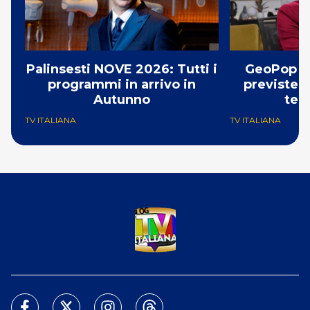
Palinsesti NOVE 2026: Tutti i
GeoPop s
programmi in arrivo in
previste 4
Autunno
tem
TV ITALIANA
TV ITALIANA