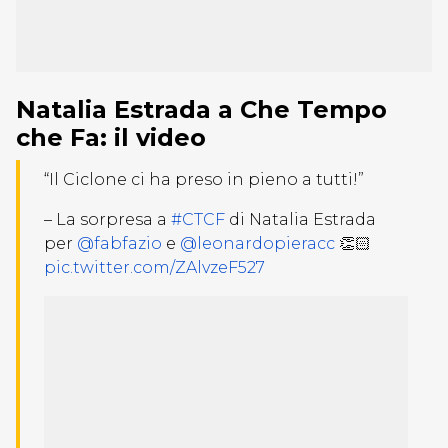
Natalia Estrada a Che Tempo
che Fa: il video
“Il Ciclone ci ha preso in pieno a tutti!”
– La sorpresa a
#CTCF
di Natalia Estrada
per
@fabfazio
e
@leonardopieracc
👏🏻
pic.twitter.com/ZAlvzeF527