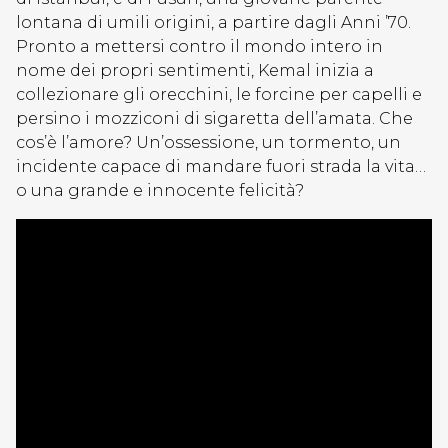
lontana di umili origini, a partire dagli Anni ’70.
Pronto a mettersi contro il mondo intero in
nome dei propri sentimenti, Kemal inizia a
collezionare gli orecchini, le forcine per capelli e
persino i mozziconi di sigaretta dell’amata. Che
cos’è l’amore? Un’ossessione, un tormento, un
incidente capace di mandare fuori strada la vita…
o una grande e innocente felicità?