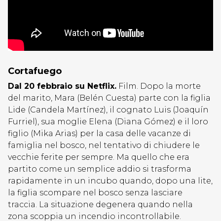
Cortafuego
Dal 20 febbraio su Netflix.
Film. Dopo la morte
del marito, Mara (Belén Cuesta) parte con la figlia
Lide (Candela Martínez), il cognato Luis (Joaquín
Furriel), sua moglie Elena (Diana Gómez) e il loro
figlio (Mika Arias) per la casa delle vacanze di
famiglia nel bosco, nel tentativo di chiudere le
vecchie ferite per sempre. Ma quello che era
partito come un semplice addio si trasforma
rapidamente in un incubo quando, dopo una lite,
la figlia scompare nel bosco senza lasciare
traccia. La situazione degenera quando nella
zona scoppia un incendio incontrollabile.