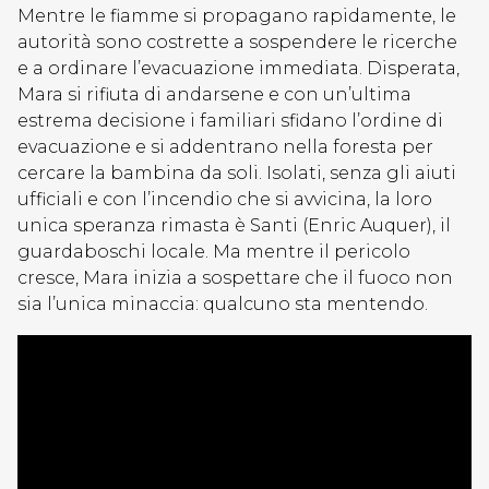
Mentre le fiamme si propagano rapidamente, le
autorità sono costrette a sospendere le ricerche
e a ordinare l’evacuazione immediata. Disperata,
Mara si rifiuta di andarsene e con un’ultima
estrema decisione i familiari sfidano l’ordine di
evacuazione e si addentrano nella foresta per
cercare la bambina da soli. Isolati, senza gli aiuti
ufficiali e con l’incendio che si avvicina, la loro
unica speranza rimasta è Santi (Enric Auquer), il
guardaboschi locale. Ma mentre il pericolo
cresce, Mara inizia a sospettare che il fuoco non
sia l’unica minaccia: qualcuno sta mentendo.