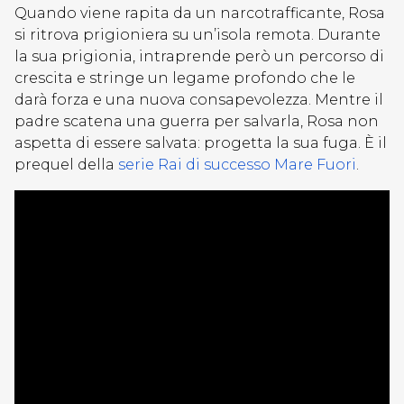
Quando viene rapita da un narcotrafficante, Rosa
si ritrova prigioniera su un’isola remota. Durante
la sua prigionia, intraprende però un percorso di
crescita e stringe un legame profondo che le
darà forza e una nuova consapevolezza. Mentre il
padre scatena una guerra per salvarla, Rosa non
aspetta di essere salvata: progetta la sua fuga. È il
prequel della
serie Rai di successo Mare Fuori
.