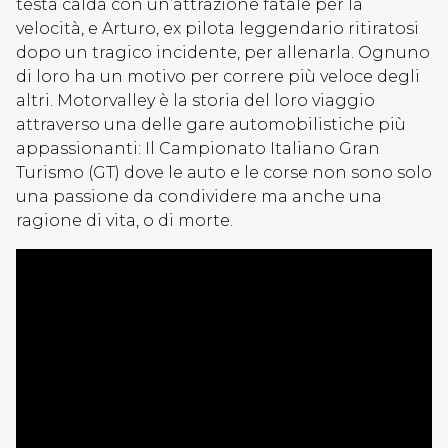
testa calda con un’attrazione fatale per la
velocità, e Arturo, ex pilota leggendario ritiratosi
dopo un tragico incidente, per allenarla. Ognuno
di loro ha un motivo per correre più veloce degli
altri. Motorvalley è la storia del loro viaggio
attraverso una delle gare automobilistiche più
appassionanti: Il Campionato Italiano Gran
Turismo (GT) dove le auto e le corse non sono solo
una passione da condividere ma anche una
ragione di vita, o di morte.