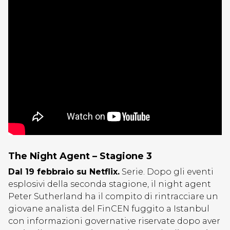
The Night Agent – Stagione 3
Dal 19 febbraio su Netflix.
Serie. Dopo gli eventi
esplosivi della seconda stagione, il night agent
Peter Sutherland ha il compito di rintracciare un
giovane analista del FinCEN fuggito a Istanbul
con informazioni governative riservate dopo aver