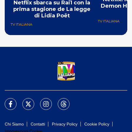
Netflix sbarca su Rai1 con la
Demon Hunt
prima stagione de La legge
i
di Lidia Poët
TV ITALIANA
TV ITALIANA
Chi Siamo
Contatti
Privacy Policy
Cookie Policy
Impostazioni Cookie