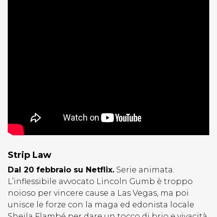
Strip Law
Dal 20 febbraio su Netflix.
Serie animata.
L’inflessibile avvocato Lincoln Gumb è troppo
noioso per vincere cause a Las Vegas, ma poi
unisce le forze con la maga ed edonista locale
Sheila Flambé per dare un tocco di brio e vivacità