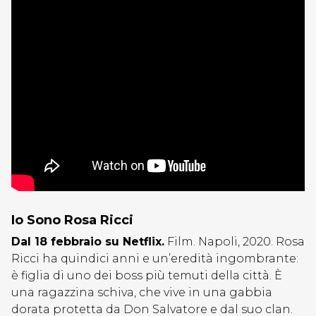
Io Sono Rosa Ricci
Dal 18 febbraio su Netflix.
Film. Napoli, 2020. Rosa
Ricci ha quindici anni e un’eredità ingombrante:
è figlia di uno dei boss più temuti della città. È
una ragazzina schiva, che vive in una gabbia
dorata protetta da Don Salvatore e dal suo clan.