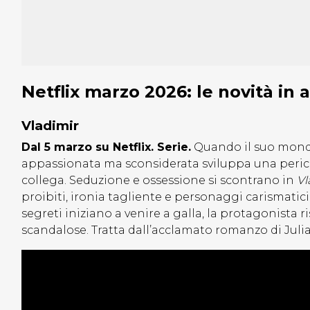
Netflix marzo 2026: le novità in 
Vladimir
Dal 5 marzo su Netflix. Serie.
Quando il suo mondo 
appassionata ma sconsiderata sviluppa una perico
collega. Seduzione e ossessione si scontrano in
Vl
proibiti, ironia tagliente e personaggi carismatici
segreti iniziano a venire a galla, la protagonista ri
scandalose. Tratta dall’acclamato romanzo di Juli