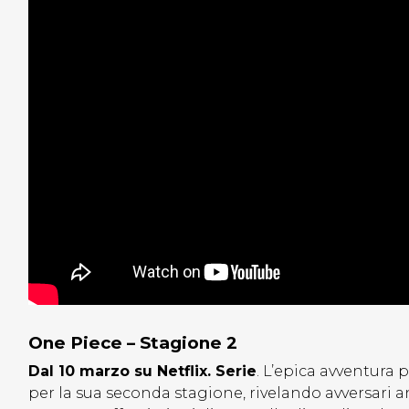
One Piece – Stagione 2
Dal 10 marzo su Netflix. Serie
. L’epica avventura 
per la sua seconda stagione, rivelando avversari an