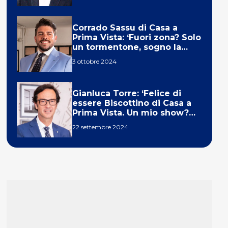
Corrado Sassu di Casa a
Prima Vista: ‘Fuori zona? Solo
un tormentone, sogno la
telecronaca di F1’
3 ottobre 2024
Gianluca Torre: ‘Felice di
essere Biscottino di Casa a
Prima Vista. Un mio show?
Un sogno’
22 settembre 2024