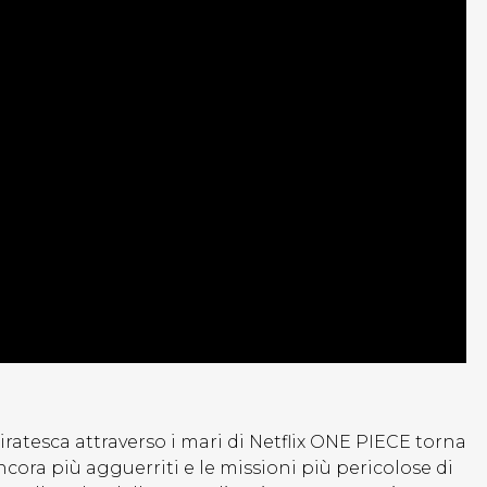
piratesca attraverso i mari di Netflix ONE PIECE torna
cora più agguerriti e le missioni più pericolose di