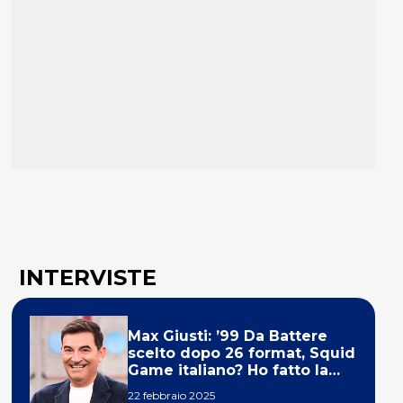
INTERVISTE
Max Giusti: ’99 Da Battere
scelto dopo 26 format, Squid
Game italiano? Ho fatto la
ola!’
22 febbraio 2025