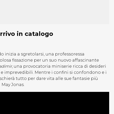
arrivo in catalogo
inizia a sgretolarsi, una professoressa
losa fissazione per un suo nuovo affascinante
adimir
, una provocatoria miniserie ricca di desideri
 e imprevedibili. Mentre i confini si confondono e i
schierà tutto per dare vita alle sue fantasie più
a May Jonas.