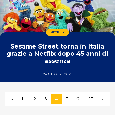
NETFLIX
Sesame Street torna in Italia
grazie a Netflix dopo 45 anni di
assenza
24 OTTOBRE 2025
«
1
...
2
3
4
5
6
...
13
»