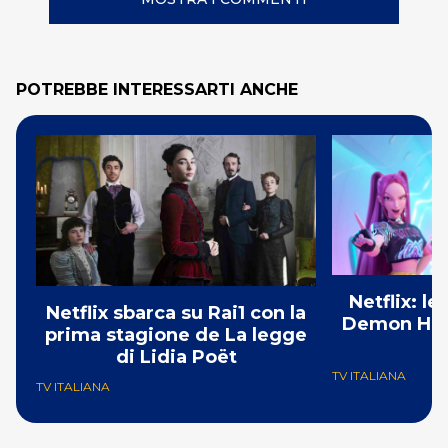
POTREBBE INTERESSARTI ANCHE
Netflix: l
Netflix sbarca su Rai1 con la
Demon Hunt
prima stagione de La legge
i
di Lidia Poët
TV ITALIANA
TV ITALIANA