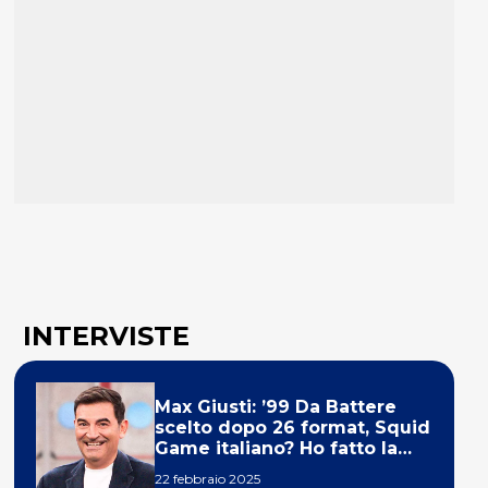
INTERVISTE
Max Giusti: ’99 Da Battere
scelto dopo 26 format, Squid
Game italiano? Ho fatto la
ola!’
22 febbraio 2025