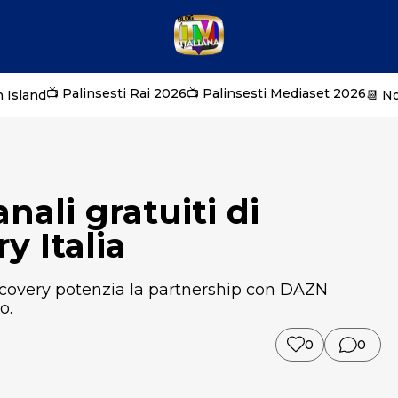
📺 Palinsesti Rai 2026
📺 Palinsesti Mediaset 2026
 Island
📆 N
nali gratuiti di
y Italia
iscovery potenzia la partnership con DAZN
o.
0
0