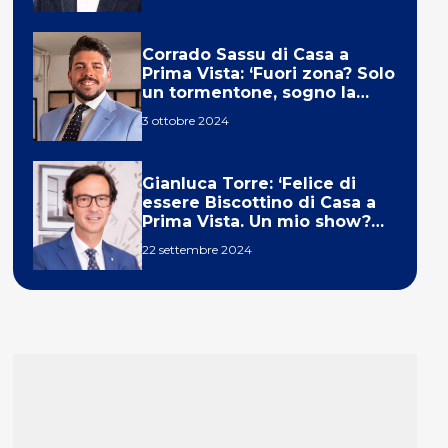
Corrado Sassu di Casa a
Prima Vista: ‘Fuori zona? Solo
un tormentone, sogno la
telecronaca di F1’
3 ottobre 2024
Gianluca Torre: ‘Felice di
essere Biscottino di Casa a
Prima Vista. Un mio show?
Un sogno’
22 settembre 2024