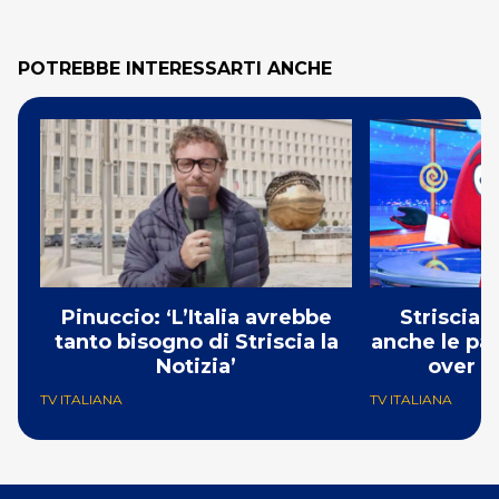
POTREBBE INTERESSARTI ANCHE
Pinuccio: ‘L’Italia avrebbe
Striscia 
tanto bisogno di Striscia la
anche le pa
Notizia’
over A
TV ITALIANA
TV ITALIANA