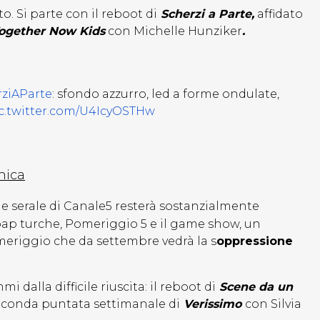
o. Si parte con il reboot di
Scherzi a Parte,
affidato
Together Now Kids
con Michelle Hunziker
.
ziAParte
: sfondo azzurro, led a forme ondulate,
c.twitter.com/U4IcyOSTHw
nica
 e serale di Canale5 resterà sostanzialmente
ap turche, Pomeriggio 5 e il game show, un
meriggio che da settembre vedrà la s
oppressione
dalla difficile riuscita: il reboot di
Scene da un
conda puntata settimanale di
Verissimo
con Silvia