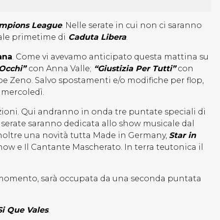
mpions League
. Nelle serate in cui non ci saranno
rale primetime di
Caduta Libera
.
iana
. Come vi avevamo anticipato questa mattina su
 Occhi”
con Anna Valle;
“Giustizia Per Tutti”
con
e Zeno. Salvo spostamenti e/o modifiche per flop,
 mercoledì.
zioni. Qui andranno in onda tre puntate speciali di
 serate saranno dedicata allo show musicale dal
a inoltre una novità tutta Made in Germany,
Star in
ow e Il Cantante Mascherato. In terra teutonica il
o momento, sarà occupata da una seconda puntata
Si Que Vales
.