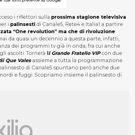
le tue fonti preferite su Google
ceso i riflettori sulla
prossima stagione televisiva
er i
palinsesti
di Canale5, Rete4 e Italia1 a partire
zata “One revolution” ma che di rivoluzione
ai da quasi un decennio a questa parte, infatti,
za dei programmi tv già in onda, fra cui anche
li ascolti. Tornerà
i
l Grande Fratello VIP
con due
 Si Que Vales
assieme a tutta la programmazione
 palinsesto di Canale5 spuntano però anche due
i mordi e fuggi. Scopriamo insieme il palinsesto di